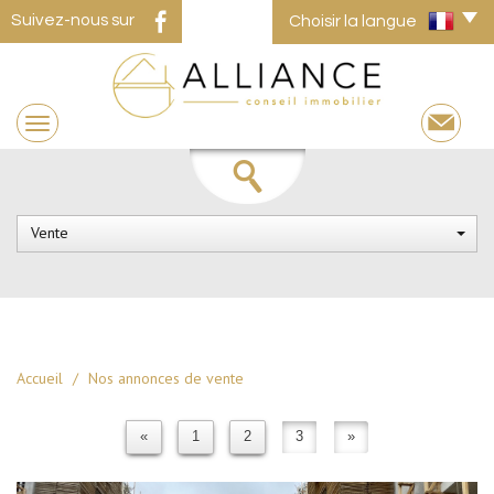
Suivez-nous sur
Choisir la langue
Vente
Accueil
Nos annonces de vente
«
1
2
3
»